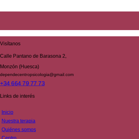
Visítanos
Calle Pantano de Barasona 2,
Monzón (Huesca)
dependecentropsicologia@gmail.com
+34 664 79 77 73
Links de interés
Inicio
Nuestra terapia
Quiénes somos
Centro