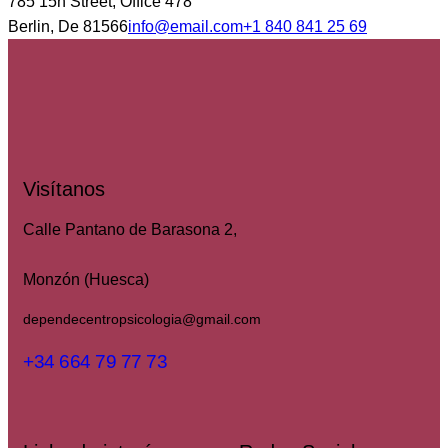
785 15h Street, Office 478
Berlin, De 81566
info@email.com
+1 840 841 25 69
Visítanos
Calle Pantano de Barasona 2,
Monzón (Huesca)
dependecentropsicologia@gmail.com
+34 664 79 77 73