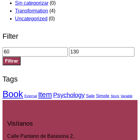
Sin categorizar
(0)
Transformation
(4)
Uncategorized
(0)
Filter
Filtrar
Tags
Book
Item
Psychology
Sale
Simple
External
Stock
Variable
Visítanos
Calle Pantano de Barasona 2,